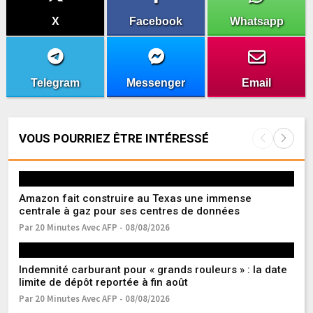
X
Facebook
Whatsapp
Telegram
Messenger
Email
VOUS POURRIEZ ÊTRE INTÉRESSÉ
Amazon fait construire au Texas une immense
Fr
centrale à gaz pour ses centres de données
l’
Par 20 Minutes Avec AFP - 08/08/2026
Pa
Indemnité carburant pour « grands rouleurs » : la date
Ea
limite de dépôt reportée à fin août
r
Par 20 Minutes Avec AFP - 08/08/2026
Pa