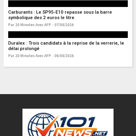
Carburants : Le SP95-E10 repasse sous la barre
Ma
symbolique des 2 euros le litre
s
Par 20 Minutes Avec AFP - 07/08/2026
Pa
Duralex : Trois candidats à la reprise de la verrerie, le
Gu
délai prolongé
de
Par 20 Minutes Avec AFP - 06/08/2026
Pa