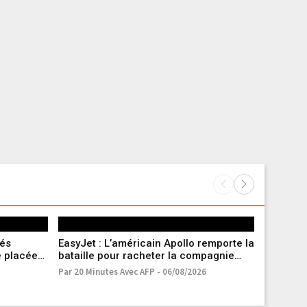
tés
EasyJet : L’américain Apollo remporte la
Marseille
é placée
bataille pour racheter la compagnie
entament
aérienne low-cost
Par 20 Minutes Avec AFP - 06/08/2026
Par A.V. - 