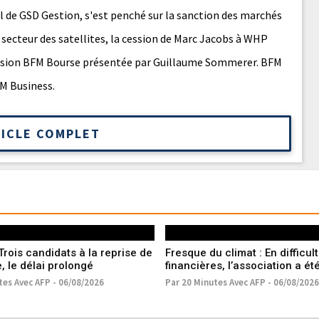
al de GSD Gestion, s'est penché sur la sanction des marchés
e secteur des satellites, la cession de Marc Jacobs à WHP
émission BFM Bourse présentée par Guillaume Sommerer. BFM
FM Business.
TICLE COMPLET
Trois candidats à la reprise de
Fresque du climat : En difficul
e, le délai prolongé
financières, l’association a ét
en procédure de sauvegarde
tes Avec AFP - 06/08/2026
Par 20 Minutes Avec AFP - 06/08/2026