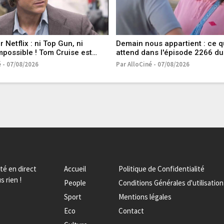
r Netflix : ni Top Gun, ni
Demain nous appartient : ce q
mpossible ! Tom Cruise est
attend dans l'épisode 2266 du
le dans ce thriller tiré d’une
août 2026 [SPOILERS]
é - 07/08/2026
Par AlloCiné - 07/08/2026
raie
ité en direct
Accueil
Politique de Confidentialité
s rien !
People
Conditions Générales d'utilisation
Sport
Mentions légales
Eco
Contact