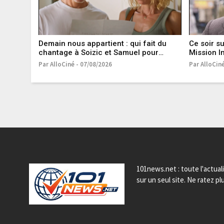
Demain nous appartient : qui fait du
Ce soir su
chantage à Soizic et Samuel pour
Mission I
récupérer l'argent ? On a la réponse
irrésistib
Par AlloCiné - 07/08/2026
Par AlloCin
histoire v
101news.net : toute l'actual
sur un seul site. Ne ratez plu