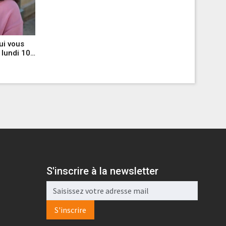
ui vous
Ici tout
 lundi 10
dans l'é
2026 [SP
Par AlloCin
S'inscrire à la newsletter
S'inscrire