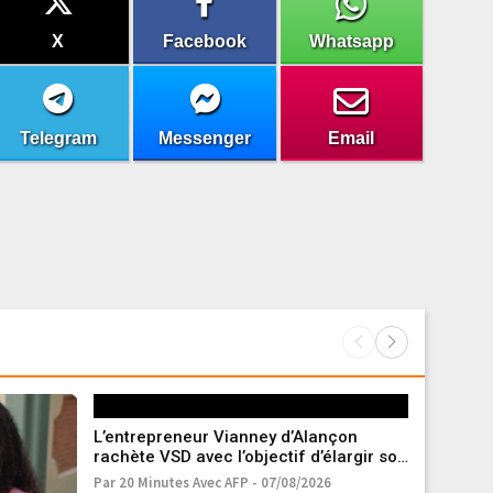
X
Facebook
Whatsapp
Telegram
Messenger
Email
L’entrepreneur Vianney d’Alançon
rachète VSD avec l’objectif d’élargir son
audience
Par 20 Minutes Avec AFP - 07/08/2026