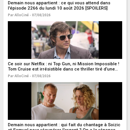
Demain nous appartient : ce qui vous attend dans
Qu
l'épisode 2266 du lundi 10 août 2026 [SPOILERS]
M
Par AlloCiné - 07/08/2026
Pa
Ce soir sur Netflix : ni Top Gun, ni Mission Impossible !
Ic
Tom Cruise est irrésistible dans ce thriller tiré d’une
14
histoire vraie
Par AlloCiné - 07/08/2026
Pa
Demain nous appartient : qui fait du chantage à Soizic
M