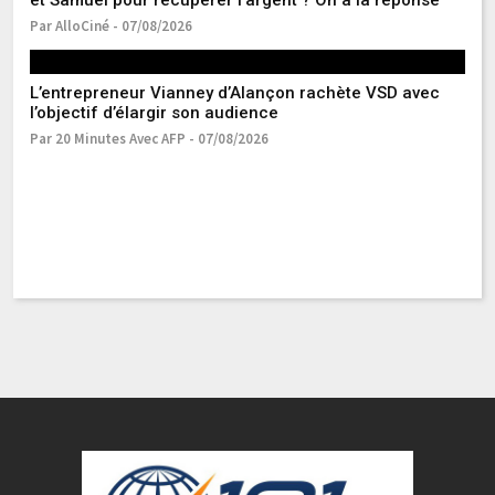
et Samuel pour récupérer l'argent ? On a la réponse
qu
Par AlloCiné - 07/08/2026
Pa
L’entrepreneur Vianney d’Alançon rachète VSD avec
l’objectif d’élargir son audience
Par 20 Minutes Avec AFP - 07/08/2026
V
de
Pa