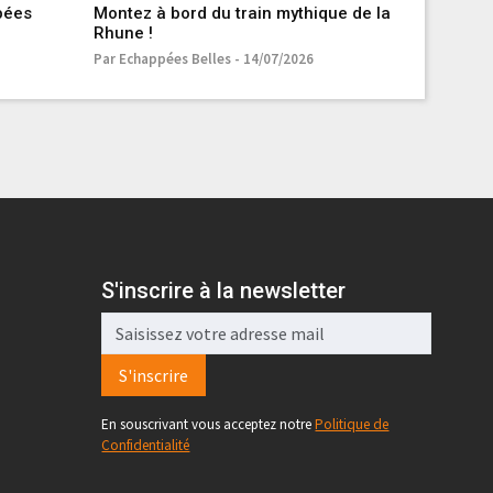
ppées
Montez à bord du train mythique de la
Italie, l
Rhune !
belles
Par Echappées Belles - 14/07/2026
Par Echapp
S'inscrire à la newsletter
S'inscrire
En souscrivant vous acceptez notre
Politique de
Confidentialité