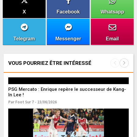
X
Facebook
Whatsapp
Telegram
Messenger
Email
VOUS POURRIEZ ÊTRE INTÉRESSÉ
PSG Mercato : Enrique repère le successeur de Kang-
In Lee !
Par Foot Sur 7 - 23/06/2026
M
e
Pa