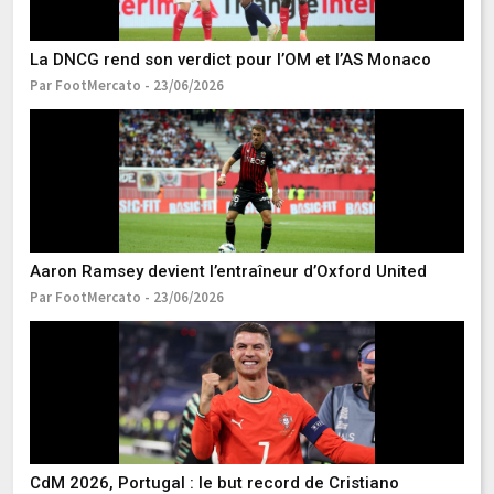
La DNCG rend son verdict pour l’OM et l’AS Monaco
Par FootMercato - 23/06/2026
L
li
Pa
Aaron Ramsey devient l’entraîneur d’Oxford United
Par FootMercato - 23/06/2026
L’
Pa
CdM 2026, Portugal : le but record de Cristiano