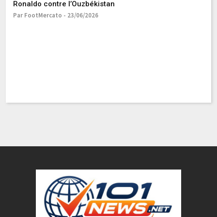
Ronaldo contre l’Ouzbékistan
Par FootMercato - 23/06/2026
C
M
Pa