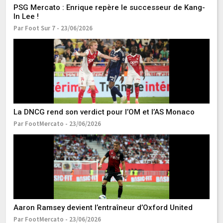
PSG Mercato : Enrique repère le successeur de Kang-
In Lee !
Par Foot Sur 7 - 23/06/2026
M
e
Pa
La DNCG rend son verdict pour l’OM et l’AS Monaco
Par FootMercato - 23/06/2026
L
li
Pa
Aaron Ramsey devient l’entraîneur d’Oxford United
Par FootMercato - 23/06/2026