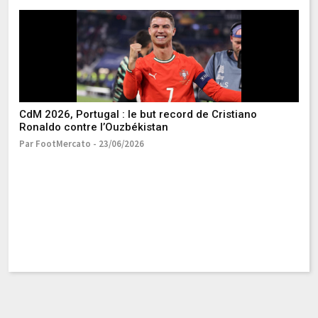
L’
Pa
CdM 2026, Portugal : le but record de Cristiano
Ronaldo contre l’Ouzbékistan
Par FootMercato - 23/06/2026
C
M
Pa