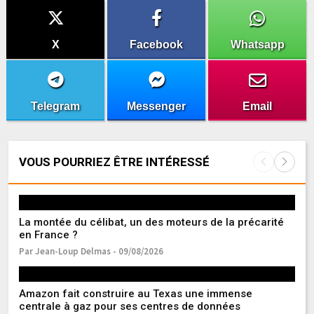
X
Facebook
Whatsapp
Telegram
Messenger
Email
VOUS POURRIEZ ÊTRE INTÉRESSÉ
La montée du célibat, un des moteurs de la précarité
Du
en France ?
dé
Par Jean-Loup Delmas - 09/08/2026
Pa
Amazon fait construire au Texas une immense
Fr
centrale à gaz pour ses centres de données
l’