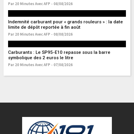
Par 20 Minutes Avec AFP - 08/08/2026
Pa
Indemnité carburant pour « grands rouleurs » : la date
Ea
limite de dépôt reportée à fin août
r
Par 20 Minutes Avec AFP - 08/08/2026
Pa
Carburants : Le SP95-E10 repasse sous la barre
Ma
symbolique des 2 euros le litre
s
Par 20 Minutes Avec AFP - 07/08/2026
Pa