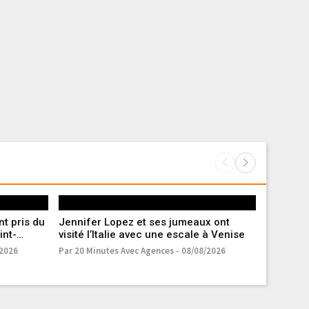
nt pris du
Jennifer Lopez et ses jumeaux ont
Christop
int-
visité l’Italie avec une escale à Venise
aux « ama
« L’Odys
/2026
Par 20 Minutes Avec Agences - 08/08/2026
Par 20 Min