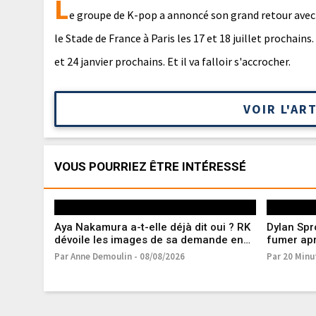
L
e groupe de K-pop a annoncé son grand retour avec
le Stade de France à Paris les 17 et 18 juillet prochains
et 24 janvier prochains. Et il va falloir s'accrocher.
VOIR L'AR
VOUS POURRIEZ ÊTRE INTÉRESSÉ
Aya Nakamura a-t-elle déjà dit oui ? RK
Dylan Spr
dévoile les images de sa demande en
fumer apr
mariage
Lynch
Par Anne Demoulin - 08/08/2026
Par 20 Minu