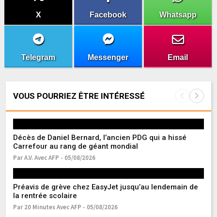
X
Facebook
Whatsapp
Telegram
Messenger
Email
VOUS POURRIEZ ÊTRE INTÉRESSÉ
Décès de Daniel Bernard, l’ancien PDG qui a hissé
Mé
Carrefour au rang de géant mondial
po
Par A.V. Avec AFP - 05/08/2026
Pa
Préavis de grève chez EasyJet jusqu’au lendemain de
La
la rentrée scolaire
la
Par 20 Minutes Avec AFP - 05/08/2026
Pa