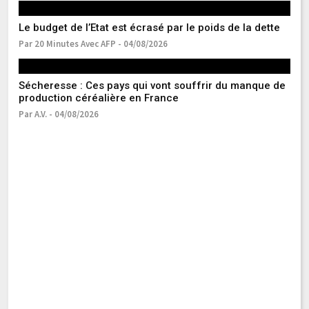
Le budget de l’Etat est écrasé par le poids de la dette
Bo
va
Par 20 Minutes Avec AFP - 04/08/2026
Pa
Sécheresse : Ces pays qui vont souffrir du manque de
production céréalière en France
La
pa
Par A.V. - 04/08/2026
Pa