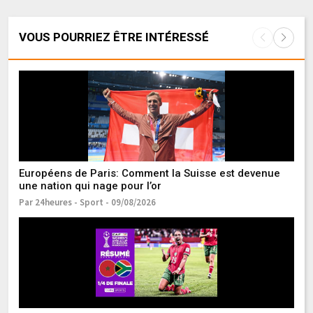
VOUS POURRIEZ ÊTRE INTÉRESSÉ
Li
qu
Pa
Fo
Européens de Paris: Comment la Suisse est devenue
P
une nation qui nage pour l’or
Pa
Par 24heures - Sport - 09/08/2026