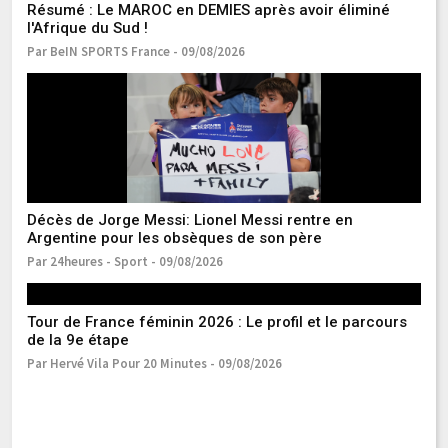
R
Résumé : Le MAROC en DEMIES après avoir éliminé
RE
l'Afrique du Sud !
Pa
Par BeIN SPORTS France - 09/08/2026
R
Décès de Jorge Messi: Lionel Messi rentre en
su
Argentine pour les obsèques de son père
Pa
Par 24heures - Sport - 09/08/2026
Tour de France féminin 2026 : Le profil et le parcours
de la 9e étape
Par Hervé Vila Pour 20 Minutes - 09/08/2026