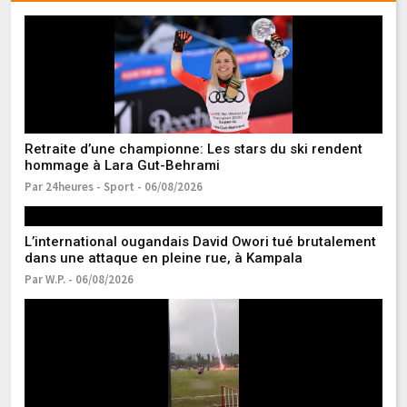
Retraite d’une championne: Les stars du ski rendent
F
hommage à Lara Gut-Behrami
d’
Par 24heures - Sport - 06/08/2026
Pa
L’international ougandais David Owori tué brutalement
Li
dans une attaque en pleine rue, à Kampala
et
Par W.P. - 06/08/2026
Pa