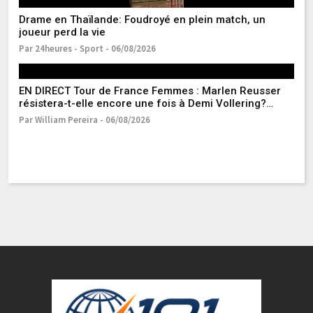
Drame en Thaïlande: Foudroyé en plein match, un
Él
joueur perd la vie
M
Par 24heures - Sport - 06/08/2026
Pa
EN DIRECT Tour de France Femmes : Marlen Reusser
Lu
résistera-t-elle encore une fois à Demi Vollering?
Ma
Suivez la 6e étape avec nous
ph
Par William Pereira - 06/08/2026
Pa