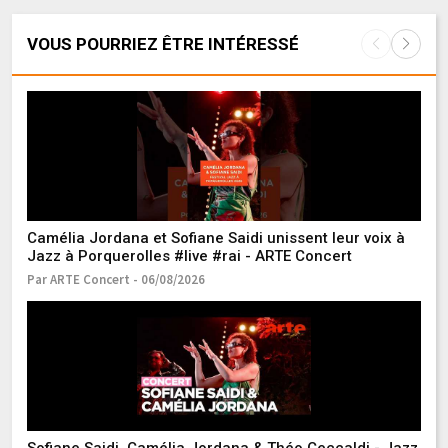
VOUS POURRIEZ ÊTRE INTÉRESSÉ
Camélia Jordana et Sofiane Saidi unissent leur voix à
"J
Jazz à Porquerolles #live #rai - ARTE Concert
d'
jo
Par ARTE Concert - 06/08/2026
Pa
to