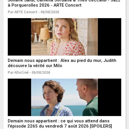
Sofiane Saidi, Camélia Jordana & Théo Ceccaldi - Jazz
Qu
à Porquerolles 2026 - ARTE Concert
re
Par ARTE Concert - 06/08/2026
Pa
Demain nous appartient : Alex au pied du mur, Judith
C'
découvre la vérité sur Milo
l'
r
Par AlloCiné - 06/08/2026
Pa
Demain nous appartient : ce qui vous attend dans
Cl
l'épisode 2265 du vendredi 7 août 2026 [SPOILERS]
le