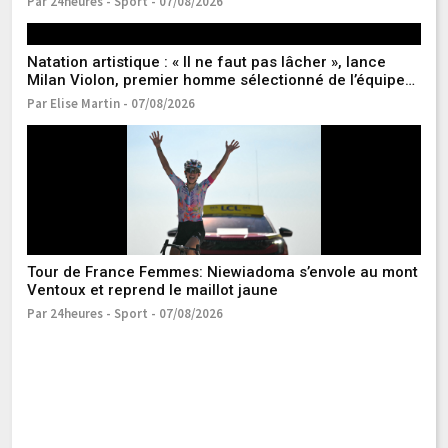
Par 24heures - Sport - 07/08/2026
Pa
Natation artistique : « Il ne faut pas lâcher », lance
Milan Violon, premier homme sélectionné de l’équipe
de France
Par Elise Martin - 07/08/2026
S
ve
Pa
Tour de France Femmes: Niewiadoma s’envole au mont
FI
Ventoux et reprend le maillot jaune
F
d’
Par 24heures - Sport - 07/08/2026
Pa