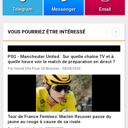
Telegram
Messenger
Email
VOUS POURRIEZ ÊTRE INTÉRESSÉ
PSG - Manchester United : Sur quelle chaîne TV et à
To
quelle heure voir le match de préparation en direct ?
é
Par Hervé Vila Pour 20 Minutes - 08/08/2026
Pa
Tour de France Femmes: Marlen Reusser passe du
Ac
jaune au rouge à cause de sa rivale
ro