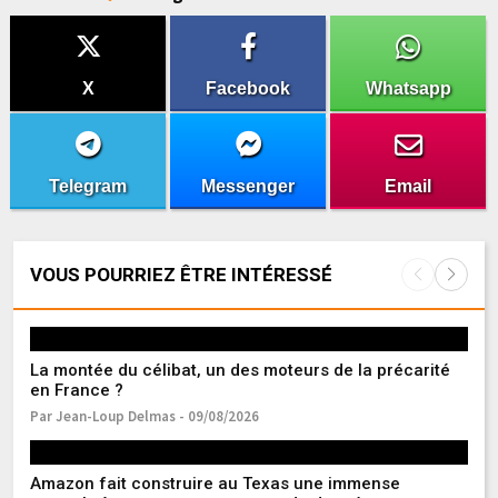
X
Facebook
Whatsapp
Telegram
Messenger
Email
VOUS POURRIEZ ÊTRE INTÉRESSÉ
La montée du célibat, un des moteurs de la précarité
Du
en France ?
dé
Par Jean-Loup Delmas - 09/08/2026
Pa
Amazon fait construire au Texas une immense
Fr