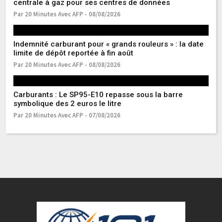
centrale à gaz pour ses centres de données
l’
Par 20 Minutes Avec AFP - 08/08/2026
Pa
Indemnité carburant pour « grands rouleurs » : la date
Ea
limite de dépôt reportée à fin août
r
Par 20 Minutes Avec AFP - 08/08/2026
Pa
Carburants : Le SP95-E10 repasse sous la barre
Ma
symbolique des 2 euros le litre
s
Par 20 Minutes Avec AFP - 07/08/2026
Pa