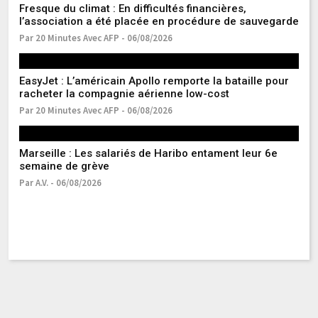
Fresque du climat : En difficultés financières,
La
l’association a été placée en procédure de sauvegarde
10
Par 20 Minutes Avec AFP - 06/08/2026
Pa
EasyJet : L’américain Apollo remporte la bataille pour
Dé
racheter la compagnie aérienne low-cost
C
Par 20 Minutes Avec AFP - 06/08/2026
Pa
Marseille : Les salariés de Haribo entament leur 6e
Pr
semaine de grève
la
Par A.V. - 06/08/2026
Pa