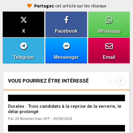
Partagez
cet article sur les réseaux
X
Facebook
Whatsapp
Telegram
Messenger
Email
VOUS POURRIEZ ÊTRE INTÉRESSÉ
Duralex : Trois candidats à la reprise de la verrerie, le
Gu
délai prolongé
de
Par 20 Minutes Avec AFP - 06/08/2026
Pa