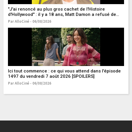
"J'ai renoncé au plus gros cachet de l'Histoire
Qu
d'Hollywood" : il y a 18 ans, Matt Damon a refusé de
re
jouer dans l'un des meilleurs films de super-héros de
Par AlloCiné - 06/08/2026
Pa
tous les temps
Ici tout commence : ce qui vous attend dans l'épisode
Ce
1497 du vendredi 7 août 2026 [SPOILERS]
da
os
Par AlloCiné - 06/08/2026
Pa