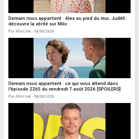
Demain nous appartient : Alex au pied du mur, Judith
C'
découvre la vérité sur Milo
l'
r
Par AlloCiné - 06/08/2026
Pa
Demain nous appartient : ce qui vous attend dans
Cl
l'épisode 2265 du vendredi 7 août 2026 [SPOILERS]
le
t
Par AlloCiné - 06/08/2026
Pa