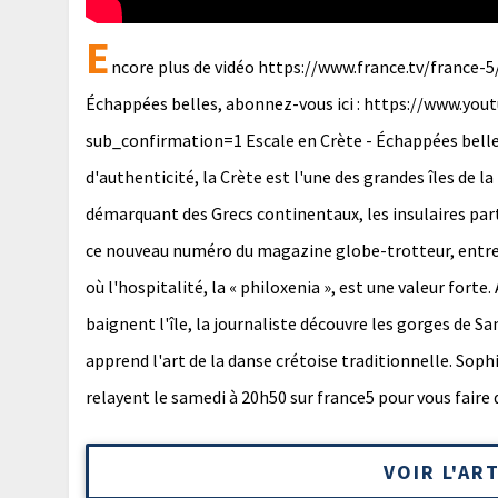
E
ncore plus de vidéo https://www.france.tv/france-5
Échappées belles, abonnez-vous ici : https://www.
sub_confirmation=1 Escale en Crète - Échappées belles 
d'authenticité, la Crète est l'une des grandes îles de l
démarquant des Grecs continentaux, les insulaires pa
ce nouveau numéro du magazine globe-trotteur, entrep
où l'hospitalité, la « philoxenia », est une valeur forte.
baignent l'île, la journaliste découvre les gorges de S
apprend l'art de la danse crétoise traditionnelle. Soph
relayent le samedi à 20h50 sur france5 pour vous faire 
VOIR L'AR