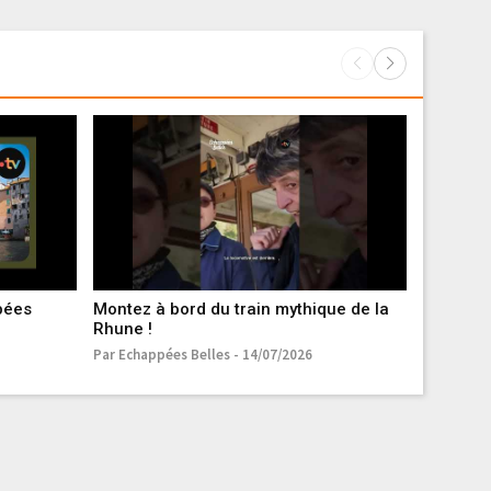
ppées
Montez à bord du train mythique de la
Italie, l
Rhune !
belles
Par Echappées Belles - 14/07/2026
Par Echapp