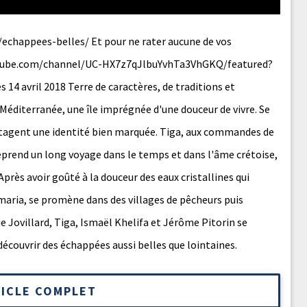
/echappees-belles/ Et pour ne rater aucune de vos
youtube.com/channel/UC-HX7z7qJlbuYvhTa3VhGKQ/featured?
14 avril 2018 Terre de caractères, de traditions et
a Méditerranée, une île imprégnée d'une douceur de vivre. Se
rtagent une identité bien marquée. Tiga, aux commandes de
rend un long voyage dans le temps et dans l'âme crétoise,
 Après avoir goûté à la douceur des eaux cristallines qui
amaria, se promène dans des villages de pêcheurs puis
ie Jovillard, Tiga, Ismaël Khelifa et Jérôme Pitorin se
découvrir des échappées aussi belles que lointaines.
TICLE COMPLET