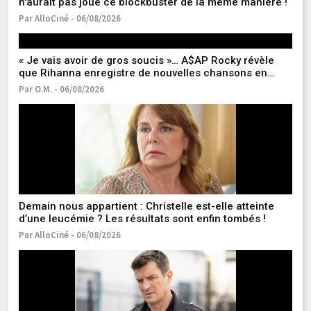
n'aurait pas joué ce blockbuster de la même manière !
ve
Par AlloCiné - 06/08/2026
Pa
« Je vais avoir de gros soucis »… A$AP Rocky révèle
que Rihanna enregistre de nouvelles chansons en
studio
Par O.M. - 06/08/2026
Le
re
Pa
Demain nous appartient : Christelle est-elle atteinte
d’une leucémie ? Les résultats sont enfin tombés !
Par AlloCiné - 06/08/2026
59
ci
Pa