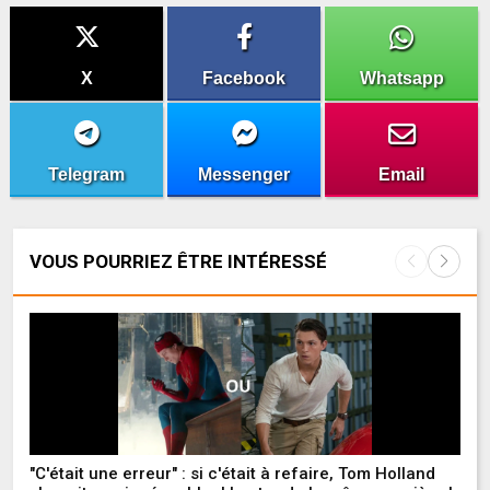
X
Facebook
Whatsapp
Telegram
Messenger
Email
VOUS POURRIEZ ÊTRE INTÉRESSÉ
"C'était une erreur" : si c'était à refaire, Tom Holland
Pl