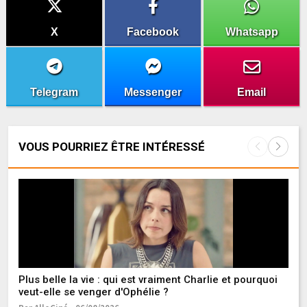
X
Facebook
Whatsapp
Telegram
Messenger
Email
VOUS POURRIEZ ÊTRE INTÉRESSÉ
Plus belle la vie : qui est vraiment Charlie et pourquoi
"M
veut-elle se venger d'Ophélie ?
au
to