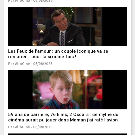
Par AlloCiné - 06/08/2026
Pa
Les Feux de l'amour : un couple iconique va se
"P
remarier... pour la sixième fois !
4 
ac
Par AlloCiné - 06/08/2026
Pa
59 ans de carrière, 76 films, 2 Oscars : ce mythe du
Pr
cinéma aurait pu jouer dans Maman j'ai raté l'avion
fa
Va
Par AlloCiné - 06/08/2026
Pa