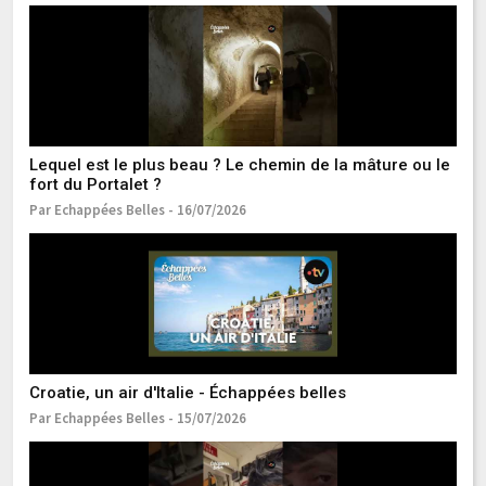
Lequel est le plus beau ? Le chemin de la mâture ou le
L
fort du Portalet ?
Pa
Par Echappées Belles - 16/07/2026
Ma
Croatie, un air d'Italie - Échappées belles
Pa
Par Echappées Belles - 15/07/2026