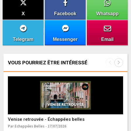
X
Facebook
Whatsapp
Telegram
Messenger
Email
VOUS POURRIEZ ÊTRE INTÉRESSÉ
Venise retrouvée - Échappées belles
It
Par Echappées Belles - 17/07/2026
Pa