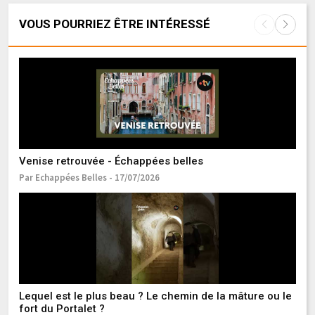
VOUS POURRIEZ ÊTRE INTÉRESSÉ
Venise retrouvée - Échappées belles
It
Par Echappées Belles - 17/07/2026
Pa
Lequel est le plus beau ? Le chemin de la mâture ou le
L
fort du Portalet ?
Pa