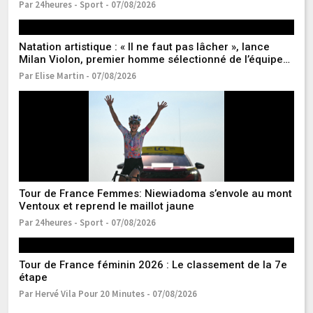
Par 24heures - Sport - 07/08/2026
Pa
Natation artistique : « Il ne faut pas lâcher », lance
Milan Violon, premier homme sélectionné de l’équipe
de France
Par Elise Martin - 07/08/2026
S
ve
Pa
Tour de France Femmes: Niewiadoma s’envole au mont
FI
Ventoux et reprend le maillot jaune
F
d’
Par 24heures - Sport - 07/08/2026
Pa
Tour de France féminin 2026 : Le classement de la 7e
T
étape
ha
cr
Par Hervé Vila Pour 20 Minutes - 07/08/2026
Pa