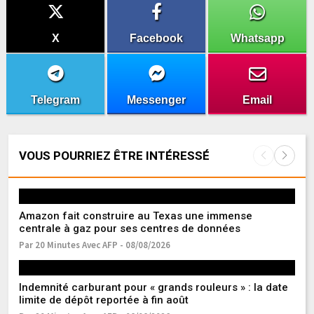
X
Facebook
Whatsapp
Telegram
Messenger
Email
VOUS POURRIEZ ÊTRE INTÉRESSÉ
Amazon fait construire au Texas une immense
Fr
centrale à gaz pour ses centres de données
l’
Par 20 Minutes Avec AFP - 08/08/2026
Pa
Indemnité carburant pour « grands rouleurs » : la date
Ea
limite de dépôt reportée à fin août
r