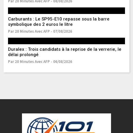
Par 20 Minutes Avec AFP - 08/08/2026
Pa
Carburants : Le SP95-E10 repasse sous la barre
Ma
symbolique des 2 euros le litre
s
Par 20 Minutes Avec AFP - 07/08/2026
Pa
Duralex : Trois candidats à la reprise de la verrerie, le
Gu
délai prolongé
de
Par 20 Minutes Avec AFP - 06/08/2026
Pa