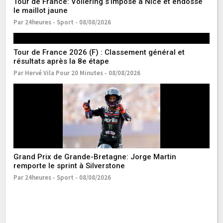
Tour de France: Vollering s’impose à Nice et endosse
De
le maillot jaune
Tu
Par 24heures - Sport - 08/08/2026
Pa
Tour de France 2026 (F) : Classement général et
Le
résultats après la 8e étape
a
Par Hervé Vila Pour 20 Minutes - 08/08/2026
Pa
Grand Prix de Grande-Bretagne: Jorge Martin
Di
remporte le sprint à Silverstone
M
Par 24heures - Sport - 08/08/2026
Pa