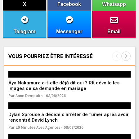
X
Facebook
Whatsapp
Telegram
Messenger
Email
VOUS POURRIEZ ÊTRE INTÉRESSÉ
Aya Nakamura a-t-elle déjà dit oui ? RK dévoile les
C
images de sa demande en mariage
« 
Par Anne Demoulin - 08/08/2026
Pa
Dylan Sprouse a décidé d’arrêter de fumer après avoir
Ma
rencontré David Lynch
d’
Par 20 Minutes Avec Agences - 08/08/2026
Pa