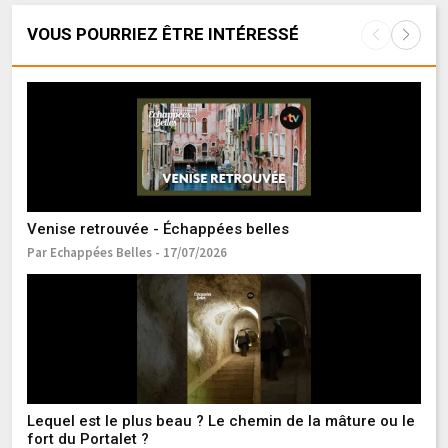
VOUS POURRIEZ ÊTRE INTÉRESSÉ
Venise retrouvée - Échappées belles
It
Par Echappées Belles - 17/07/2026
Pa
Lequel est le plus beau ? Le chemin de la mâture ou le
L
fort du Portalet ?
Pa