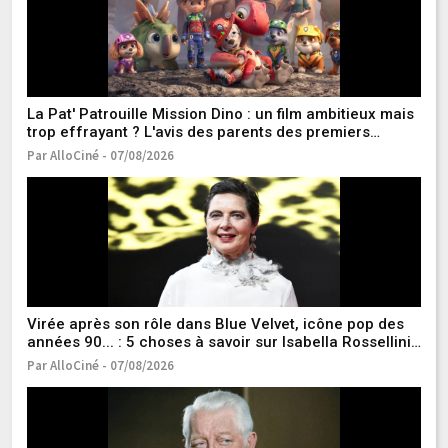
La Pat' Patrouille Mission Dino : un film ambitieux mais
Se
trop effrayant ? L'avis des parents des premiers
dé
spectateurs !
Par AlloCiné - 07/08/2026
Pa
Virée après son rôle dans Blue Velvet, icône pop des
La
années 90... : 5 choses à savoir sur Isabella Rossellini,
Pa
primée au Festival de Locarno
Par AlloCiné - 07/08/2026