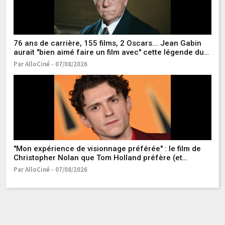
Pl
76 ans de carrière, 155 films, 2 Oscars... Jean Gabin
l'
aurait "bien aimé faire un film avec" cette légende du
Pa
cinéma international
Par AlloCiné - 07/08/2026
K
"Mon expérience de visionnage préférée" : le film de
Pa
Christopher Nolan que Tom Holland préfère (et
Zendaya aussi), c'est celui-là !
Par AlloCiné - 07/08/2026