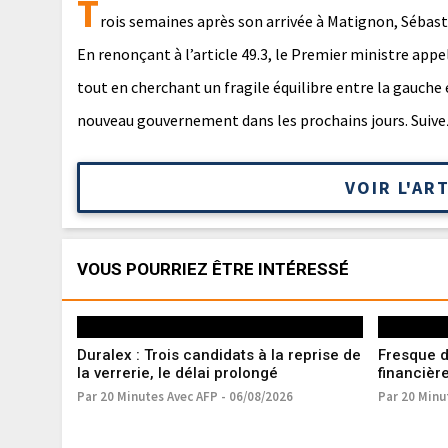
T
rois semaines après son arrivée à Matignon, Sébas
En renonçant à l’article 49.3, le Premier ministre appel
tout en cherchant un fragile équilibre entre la gauche 
nouveau gouvernement dans les prochains jours. Suivez
VOIR L'AR
VOUS POURRIEZ ÊTRE INTÉRESSÉ
Duralex : Trois candidats à la reprise de
Fresque du
la verrerie, le délai prolongé
financière
en procé
Par 20 Minutes Avec AFP - 06/08/2026
Par 20 Minu