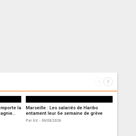
emporte la
Marseille : Les salariés de Haribo
Guerre e
pagnie
entament leur 6e semaine de grève
à Kiev un
russe
Par A.V. - 06/08/2026
Par 20 Min