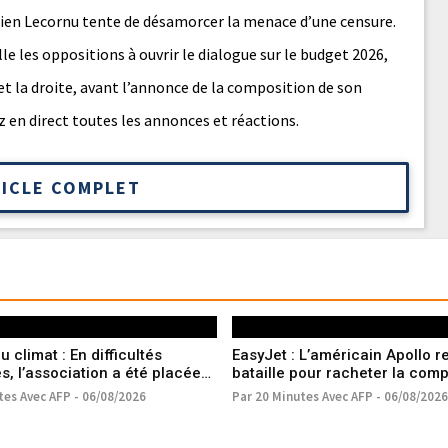
tien Lecornu tente de désamorcer la menace d’une censure.
le les oppositions à ouvrir le dialogue sur le budget 2026,
et la droite, avant l’annonce de la composition de son
 en direct toutes les annonces et réactions.
TICLE COMPLET
 climat : En difficultés
EasyJet : L’américain Apollo r
s, l’association a été placée
bataille pour racheter la com
dure de sauvegarde
aérienne low-cost
tes Avec AFP - 06/08/2026
Par 20 Minutes Avec AFP - 06/08/2026