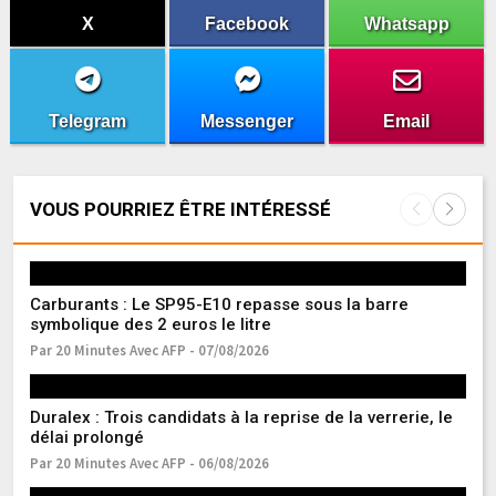
X
Facebook
Whatsapp
Telegram
Messenger
Email
VOUS POURRIEZ ÊTRE INTÉRESSÉ
Carburants : Le SP95-E10 repasse sous la barre
Ma
symbolique des 2 euros le litre
s
Par 20 Minutes Avec AFP - 07/08/2026
Pa
Duralex : Trois candidats à la reprise de la verrerie, le
Gu
délai prolongé
de
Par 20 Minutes Avec AFP - 06/08/2026
Pa