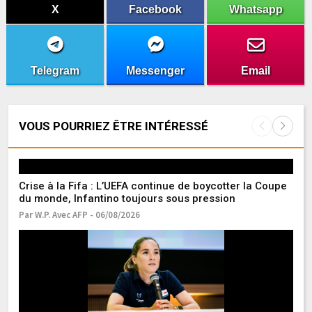
X
Facebook
Whatsapp
Telegram
Messenger
Email
VOUS POURRIEZ ÊTRE INTÉRESSÉ
Crise à la Fifa : L’UEFA continue de boycotter la Coupe
du monde, Infantino toujours sous pression
Par W.P. Avec AFP - 06/08/2026
Fo
co
Pa