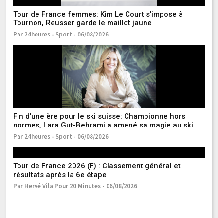
Tour de France femmes: Kim Le Court s’impose à
Tournon, Reusser garde le maillot jaune
Par 24heures - Sport - 06/08/2026
Re
h
Pa
Fin d’une ère pour le ski suisse: Championne hors
L’
normes, Lara Gut-Behrami a amené sa magie au ski
da
Par 24heures - Sport - 06/08/2026
Pa
Tour de France 2026 (F) : Classement général et
résultats après la 6e étape
Par Hervé Vila Pour 20 Minutes - 06/08/2026