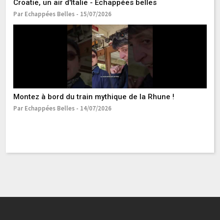
Croatie, un air d'Italie - Échappées belles
Pa
Par Echappées Belles - 15/07/2026
B
Montez à bord du train mythique de la Rhune !
Pa
Par Echappées Belles - 14/07/2026