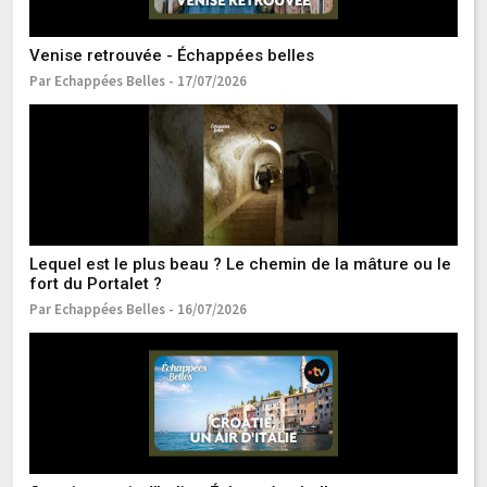
Venise retrouvée - Échappées belles
It
Par Echappées Belles - 17/07/2026
Pa
Lequel est le plus beau ? Le chemin de la mâture ou le
L
fort du Portalet ?
Pa
Par Echappées Belles - 16/07/2026
Ma