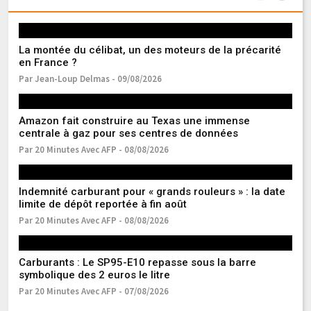
La montée du célibat, un des moteurs de la précarité
Du
en France ?
dé
Par Jean-Loup Delmas - 09/08/2026
Pa
Amazon fait construire au Texas une immense
Fr
centrale à gaz pour ses centres de données
l’
Par 20 Minutes Avec AFP - 08/08/2026
Pa
Indemnité carburant pour « grands rouleurs » : la date
Ea
limite de dépôt reportée à fin août
r
Par 20 Minutes Avec AFP - 08/08/2026
Pa
Carburants : Le SP95-E10 repasse sous la barre
Ma
symbolique des 2 euros le litre
s
Par 20 Minutes Avec AFP - 07/08/2026
Pa