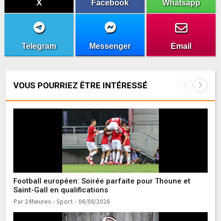
X
Facebook
Whatsapp
Telegram
Messenger
Email
VOUS POURRIEZ ÊTRE INTÉRESSÉ
Football européen: Soirée parfaite pour Thoune et
T
Saint-Gall en qualifications
To
Par 24heures - Sport - 06/08/2026
Pa