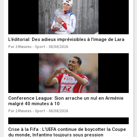
L’éditorial: Des adieux imprévisibles à l’image de Lara
Fi
n
Par 24heures - Sport - 06/08/2026
Pa
To
ré
Pa
Conference League: Sion arrache un nul en Arménie
malgré 40 minutes à 10
Par 24heures - Sport - 06/08/2026
Crise à la Fifa : L’UEFA continue de boycotter la Coupe
du monde, Infantino toujours sous pression
Fo