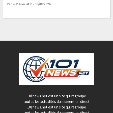
co
Par W.P. Avec AFP - 06/08/2026
Pa
101news.net est un site qui regroupe
toutes les actualités du moment en direct
101news.net est un site qui regroupe
toutes les actualités du moment en direct