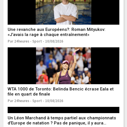
Une revanche aux Européens?: Roman Mityukov:
Re
«J’avais la rage à chaque entraînement»
La
Par 24heures - Sport - 10/08/2026
Pa
Fo
a
Pa
Do
WTA 1000 de Toronto: Belinda Bencic écrase Eala et
file en quart de finale
Pa
Par 24heures - Sport - 10/08/2026
Un Léon Marchand à temps partiel aux championnats
d’Europe de natation ? Pas de panique, il y aura