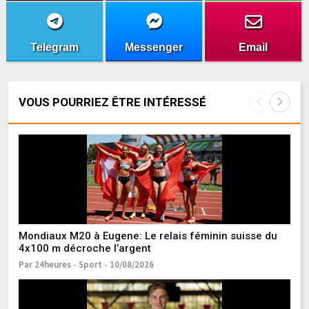
Telegram
Messenger
Email
VOUS POURRIEZ ÊTRE INTÉRESSÉ
Mondiaux M20 à Eugene: Le relais féminin suisse du
Dè
4x100 m décroche l’argent
ra
Par 24heures - Sport - 10/08/2026
Pa