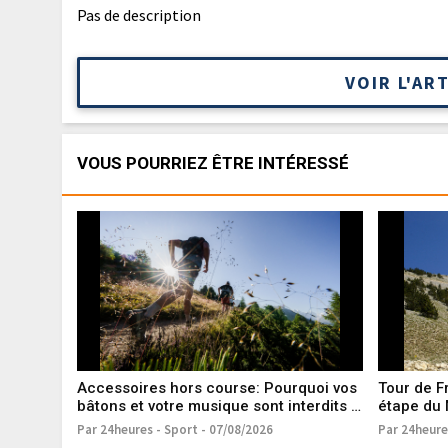
Pas de description
VOIR L'AR
VOUS POURRIEZ ÊTRE INTÉRESSÉ
Accessoires hors course: Pourquoi vos
Tour de F
bâtons et votre musique sont interdits à
étape du 
Sierre-Zinal
feu
Par 24heures - Sport - 07/08/2026
Par 24heure