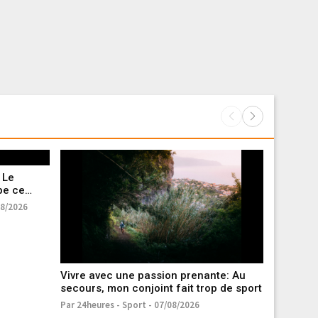
 Le
pe ce
08/2026
Vivre avec une passion prenante: Au
Football
secours, mon conjoint fait trop de sport
Thoune et
Par 24heures - Sport - 07/08/2026
Par 24heur