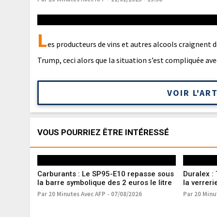
L
es producteurs de vins et autres alcools craignent d
Trump, ceci alors que la situation s’est compliquée a
VOIR L'AR
VOUS POURRIEZ ÊTRE INTÉRESSÉ
Carburants : Le SP95-E10 repasse sous
Duralex : 
la barre symbolique des 2 euros le litre
la verreri
Par 20 Minutes Avec AFP - 07/08/2026
Par 20 Minu