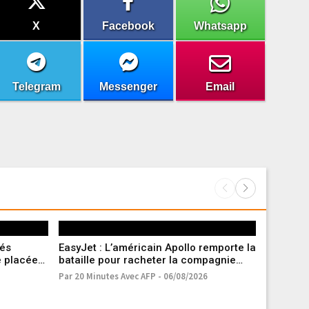
X
Facebook
Whatsapp
Telegram
Messenger
Email
tés
EasyJet : L’américain Apollo remporte la
Marseille
é placée
bataille pour racheter la compagnie
entament
aérienne low-cost
Par 20 Minutes Avec AFP - 06/08/2026
Par A.V. - 