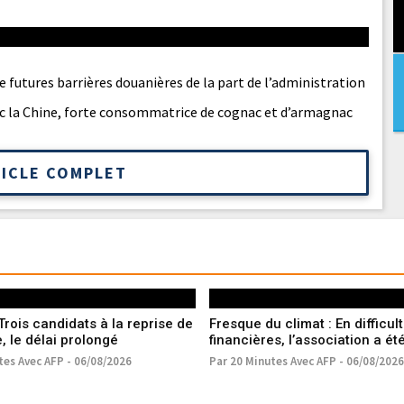
e futures barrières douanières de la part de l’administration
vec la Chine, forte consommatrice de cognac et d’armagnac
TICLE COMPLET
Trois candidats à la reprise de
Fresque du climat : En difficul
e, le délai prolongé
financières, l’association a ét
en procédure de sauvegarde
tes Avec AFP - 06/08/2026
Par 20 Minutes Avec AFP - 06/08/2026