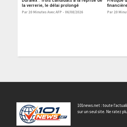
Duralex : Trois candidats à la reprise de
Fresque du
la verrerie, le délai prolongé
financière
en procé
Par 20 Minutes Avec AFP - 06/08/2026
Par 20 Minu
101news.net : toute l'actual
sur un seul site. Ne ratez plu