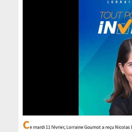
C
e mardi 11 février, Lorraine Goumot a reçu Nicolas 