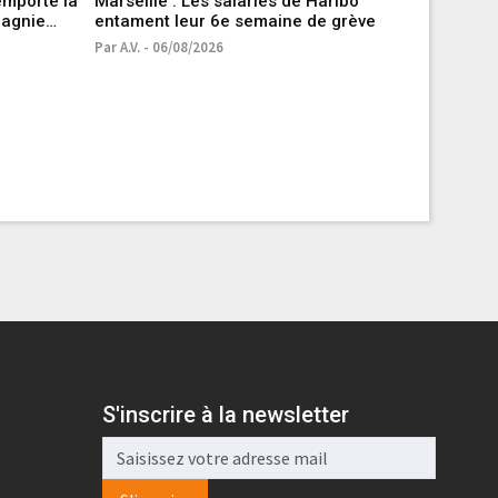
emporte la
Marseille : Les salariés de Haribo
Guerre e
pagnie
entament leur 6e semaine de grève
à Kiev un
russe
Par A.V. - 06/08/2026
Par 20 Min
S'inscrire à la newsletter