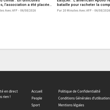
 climat : En difficultés
EasyJet : L’américain Apollo r
s, l’association a été placée
bataille pour racheter la com
dure de sauvegarde
aérienne low-cost
tes Avec AFP - 06/08/2026
Par 20 Minutes Avec AFP - 06/08/2026
ité en direct
Accueil
Politique de Confidentialité
s rien !
People
Conditions Générales d'utilisation
Sport
Mentions légales