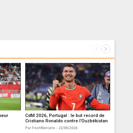
neur
CdM 2026, Portugal : le but record de
Mercato 
Cristiano Ronaldo contre l’Ouzbékistan
autre ve
Par FootMercato - 23/06/2026
Par Foot Su